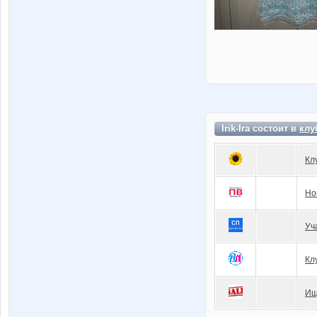
Irik-Ira состоит в
клу
Кл
Но
Уч
Кл
Ищ