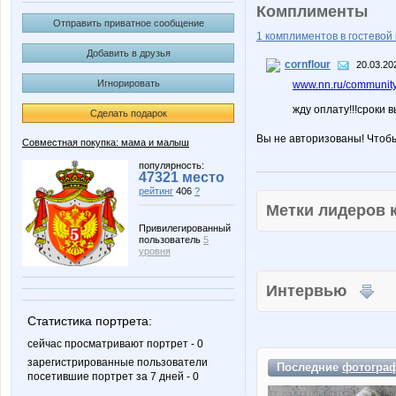
Комплименты
Отправить приватное сообщение
1 комплиментов в гостевой 
Добавить в друзья
cornflour
20.03.20
Игнорировать
www.nn.ru/community
жду оплату!!!сроки 
Сделать подарок
Вы не авторизованы! Чтоб
Совместная покупка: мама и малыш
популярность:
47321 место
рейтинг
406
?
Метки лидеров
Привилегированный
пользователь
5
уровня
Интервью
Статистика портрета:
сейчас просматривают портрет - 0
зарегистрированные пользователи
Последние
фотогра
посетившие портрет за 7 дней - 0